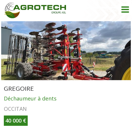
Connexion
Navig
GREGOIRE
Déchaumeur à dents
OCCITAN
40 000 €